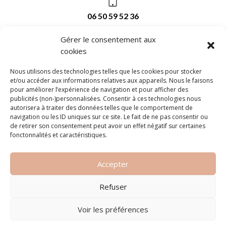
06 50 59 52 36
Gérer le consentement aux
cookies
melaniemarindermographie@gmail.com
Nous utilisons des technologies telles que les cookies pour stocker
et/ou accéder aux informations relatives aux appareils. Nous le faisons
ADRESSE :
pour améliorer l’expérience de navigation et pour afficher des
publicités (non-)personnalisées. Consentir à ces technologies nous
Mélanie Dermographie
autorisera à traiter des données telles que le comportement de
2 rue de l’innovation
navigation ou les ID uniques sur ce site. Le fait de ne pas consentir ou
66240 Saint-Esteve
de retirer son consentement peut avoir un effet négatif sur certaines
fonctonnalités et caractéristiques.
Suivez-nous !
Accepter
Refuser
Voir les préférences
Mentions légales
– Politique de confidentialité –
Conditions générales