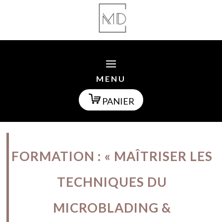
MENU
PANIER
FORMATION : «
MAÎTRISER LES
TECHNIQUES DU
MICROBLADING &