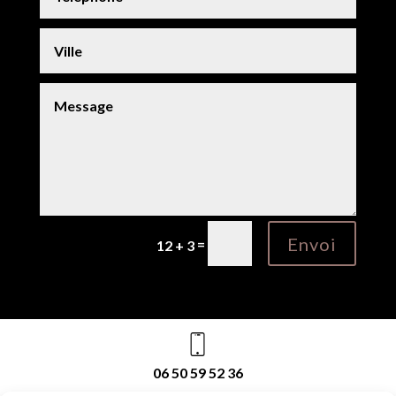
Envoi
=
12 + 3
06 50 59 52 36