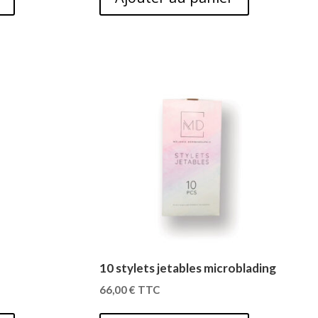
10 stylets jetables microblading
66,00
€
TTC