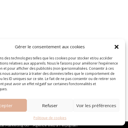
Gérer le consentement aux cookies
ons des technologies telles que les cookies pour stocker et/ou accéder
ions relatives aux appareils. Nous le faisons pour améliorer l’expérience
n et pour afficher des publicités (non-)personnalisées. Consentir à ces
s nous autorisera à traiter des données telles que le comportement de
u les ID uniques sur ce site. Le fait de ne pas consentir ou de retirer son
 peut avoir un effet négatif sur certaines fonctonnalités et
Suivez-nous !
ques.
cepter
Refuser
Voir les préférences
Politique de cookies
gital Marketing 66 – Agence web à Perpignan