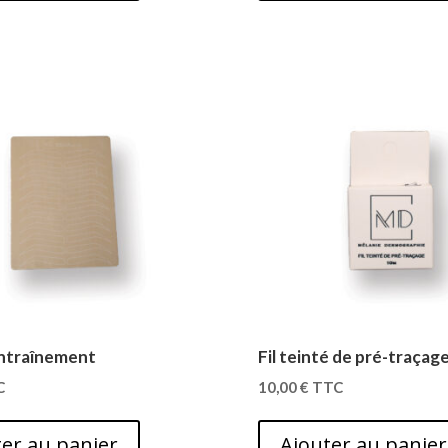
ntraînement
Fil teinté de pré-traçag
C
10,00
€
TTC
er au panier
Ajouter au panier