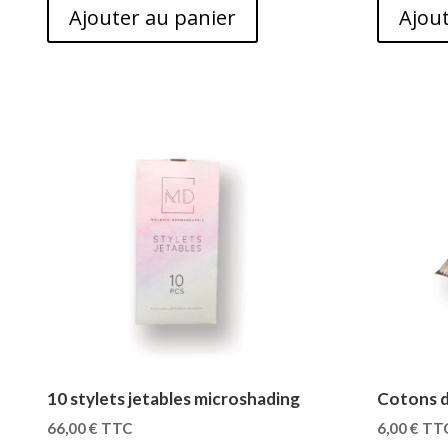
Ajouter au panier
Ajout
10 stylets jetables microshading
Cotons d
66,00
€
TTC
6,00
€
TT