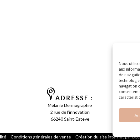
Nous utilis
aux informat
de navigatio
technologie
navigation o
consentement
ADRESSE :
caractéristi
Mélanie Dermographie
2 rue de l’innovation
Ac
66240 Saint-Esteve
lité –
Conditions générales de vente
–
Création du site internet par Di