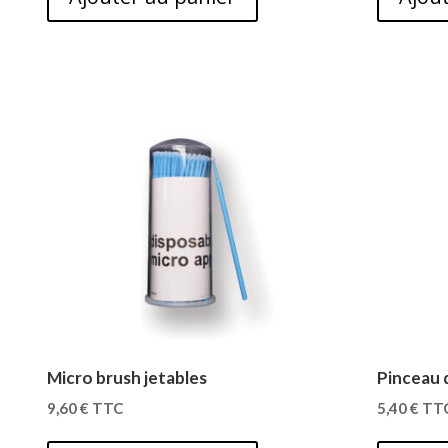
Micro brush jetables
Pinceau 
9,60
€
TTC
5,40
€
TT