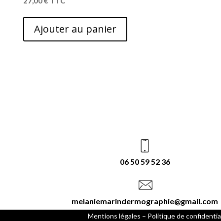
27,00
€
TTC
Ajouter au panier
06 50 59 52 36
melaniemarindermographie@gmail.com
Mentions légales
– Politique de confidentia