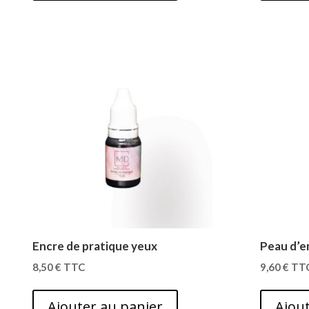
Encre de pratique yeux
Peau d’e
8,50
€
TTC
9,60
€
TT
Ajouter au panier
Ajout