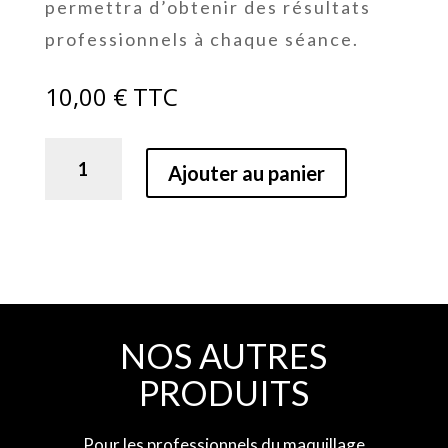
permettra d’obtenir des résultats
professionnels à chaque séance.
10,00
€
TTC
quantité
Ajouter au panier
de
Fil
teinté
de
pré-
traçage
NOS AUTRES
PRODUITS
Pour les professionnels du maquillage